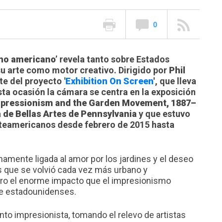
0
smo americano’
revela tanto sobre Estados
 arte como motor creativo. Dirigido por
Phil
e del proyecto '
Exhibition On Screen
'
, que lleva
esta ocasión la cámara se centra en la exposición
Impressionism and the Garden Movement, 1887–
de Bellas Artes de Pennsylvania
y que estuvo
teamericanos desde febrero de 2015 hasta
hamente ligada al amor por los jardines y el deseo
ís que se volvió cada vez más urbano y
aro el enorme impacto que el impresionismo
rte estadounidenses.
ento impresionista, tomando el relevo de artistas