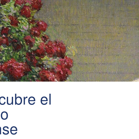
cubre el
mo
nse