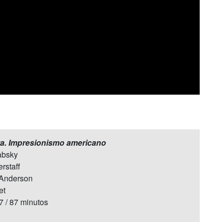
ista. Impresionismo americano
absky
rstaff
n Anderson
et
7 / 87 minutos