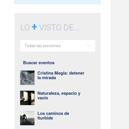
+
LO
VISTO DE...
Todas las secciones
Buscar eventos
Cristina Megía: detener
la mirada
Naturaleza, espacio y
vacío
Los caminos de
Iturbide