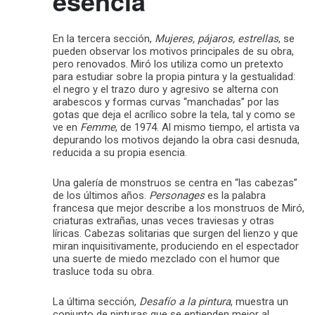
esencia
En la tercera sección,
Mujeres, pájaros, estrellas
, se
pueden observar los motivos principales de su obra,
pero renovados. Miró los utiliza como un pretexto
para estudiar sobre la propia pintura y la gestualidad:
el negro y el trazo duro y agresivo se alterna con
arabescos y formas curvas “manchadas” por las
gotas que deja el acrílico sobre la tela, tal y como se
ve en
Femme
, de 1974. Al mismo tiempo, el artista va
depurando los motivos dejando la obra casi desnuda,
reducida a su propia esencia.
Una galería de monstruos se centra en “las cabezas”
de los últimos años.
Personages
es la palabra
francesa que mejor describe a los monstruos de Miró,
criaturas extrañas, unas veces traviesas y otras
líricas. Cabezas solitarias que surgen del lienzo y que
miran inquisitivamente, produciendo en el espectador
una suerte de miedo mezclado con el humor que
trasluce toda su obra.
La última sección,
Desafío a la pintura
, muestra un
conjunto de pinturas que se entienden mejor al