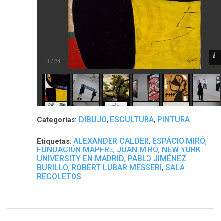
1
/
24
DIBUJO
ESCULTURA
PINTURA
Categorías:
,
,
ALEXANDER CALDER
ESPACIO MIRÓ
Etiquetas:
,
,
FUNDACIÓN MAPFRE
JOAN MIRÓ
NEW YORK
,
,
UNIVERSITY EN MADRID
PABLO JIMÉNEZ
,
BURILLO
ROBERT LUBAR MESSERI
SALA
,
,
RECOLETOS