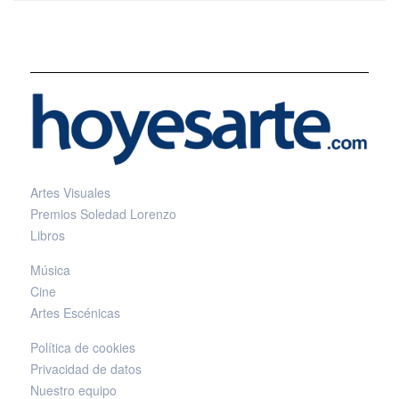
Artes Visuales
Premios Soledad Lorenzo
Libros
Música
Cine
Artes Escénicas
Política de cookies
Privacidad de datos
Nuestro equipo