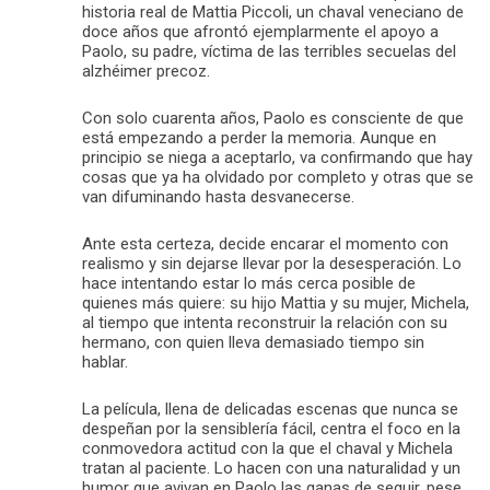
historia real de Mattia Piccoli, un chaval veneciano de
doce años que afrontó ejemplarmente el apoyo a
Paolo, su padre, víctima de las terribles secuelas del
alzhéimer precoz.
Con solo cuarenta años, Paolo es consciente de que
está empezando a perder la memoria. Aunque en
principio se niega a aceptarlo, va confirmando que hay
cosas que ya ha olvidado por completo y otras que se
van difuminando hasta desvanecerse.
Ante esta certeza, decide encarar el momento con
realismo y sin dejarse llevar por la desesperación. Lo
hace intentando estar lo más cerca posible de
quienes más quiere: su hijo Mattia y su mujer, Michela,
al tiempo que intenta reconstruir la relación con su
hermano, con quien lleva demasiado tiempo sin
hablar.
La película, llena de delicadas escenas que nunca se
despeñan por la sensiblería fácil, centra el foco en la
conmovedora actitud con la que el chaval y Michela
tratan al paciente. Lo hacen con una naturalidad y un
humor que avivan en Paolo las ganas de seguir, pese