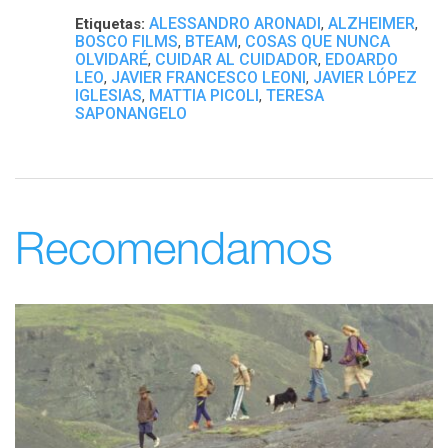
ALESSANDRO ARONADI
ALZHEIMER
Etiquetas:
,
,
BOSCO FILMS
BTEAM
COSAS QUE NUNCA
,
,
OLVIDARÉ
CUIDAR AL CUIDADOR
EDOARDO
,
,
LEO
JAVIER FRANCESCO LEONI
JAVIER LÓPEZ
,
,
IGLESIAS
MATTIA PICOLI
TERESA
,
,
SAPONANGELO
Recomendamos