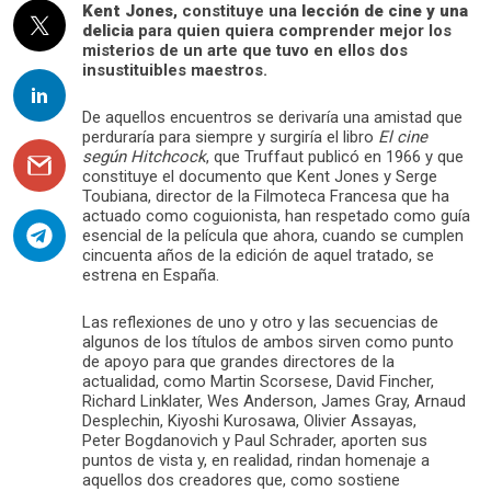
Kent Jones
, constituye una
lección de cine y una
delicia
para quien quiera comprender mejor los
misterios de un arte que tuvo en ellos dos
insustituibles maestros.
De aquellos encuentros se derivaría una amistad que
perduraría para siempre y surgiría el libro
El cine
según Hitchcock
, que Truffaut publicó en 1966 y que
constituye el documento que Kent Jones y Serge
Toubiana, director de la Filmoteca Francesa que ha
actuado como coguionista, han respetado como guía
esencial de la película que ahora, cuando se cumplen
cincuenta años de la edición de aquel tratado, se
estrena en España.
Las reflexiones de uno y otro y las secuencias de
algunos de los títulos de ambos sirven como punto
de apoyo para que grandes directores de la
actualidad, como Martin Scorsese, David Fincher,
Richard Linklater, Wes Anderson, James Gray, Arnaud
Desplechin, Kiyoshi Kurosawa, Olivier Assayas,
Peter Bogdanovich y Paul Schrader, aporten sus
puntos de vista y, en realidad, rindan homenaje a
aquellos dos creadores que, como sostiene