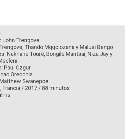
a
n: John Trengove
. Trengove, Thando Mgqolozana y Malusi Bengo
es: Nakhane Touré, Bongile Mantsai, Niza Jay y
Mseleni
a: Paul Ozgur
Joao Orecchia
 Matthew Swanepoel
, Francia / 2017 / 88 minutos
Films