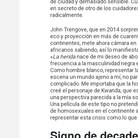
de ciudad y demasiado sensible. C
en secreto de otro de los cuidadore
radicalmente.
John Trengove, que en 2014 sorpren
eco y proyección en más de cuaren
continentes, mete ahora cámara en 
africanos sabiendo, así lo manifiest
«
La herida
nace de mi deseo de abor
frecuencia a la masculinidad negra e
Como hombre blanco, representar la
escena un mundo ajeno a mí, no pare
complicado. Me importaba que la hist
creé el personaje de Kwanda, que e
una perspectiva parecida a la mía so
Una película de este tipo no pretend
de homosexuales en el continente a
representar esta crisis como lo que
Signo de decade