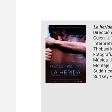
La herid
Direcció
Guion: J
Intérpret
Thobani 
Fotografí
Música: 
Montaje:
Sudáfrica
Surtsey 