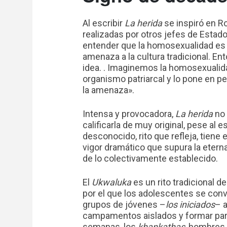
Al escribir
La herida
se inspiró en R
realizadas por otros jefes de Estado
entender que la homosexualidad es 
amenaza a la cultura tradicional. E
idea. . Imaginemos la homosexualid
organismo patriarcal y lo pone en 
la amenaza».
Intensa y provocadora,
La herida
no 
calificarla de muy original, pese al e
desconocido, rito que refleja, tiene 
vigor dramático que supura la eterna 
de lo colectivamente establecido.
El
Ukwaluka
es un rito tradicional de
por el que los adolescentes se conv
grupos de jóvenes –
los iniciados
– 
campamentos aislados y formar parte
semanas, los
khankathas
, hombres 