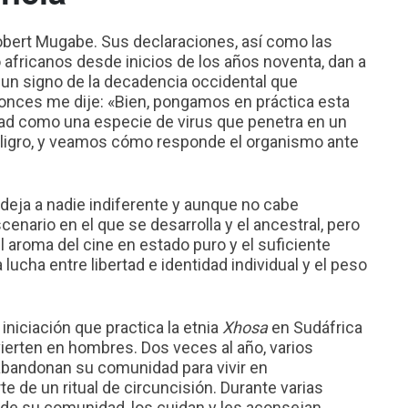
obert Mugabe. Sus declaraciones, así como las
 africanos desde inicios de los años noventa, dan a
un signo de la decadencia occidental que
ntonces me dije: «Bien, pongamos en práctica esta
ad como una especie de virus que penetra en un
peligro, y veamos cómo responde el organismo ante
deja a nadie indiferente y aunque no cabe
scenario en el que se desarrolla y el ancestral, pero
el aroma del cine en estado puro y el suficiente
lucha entre libertad e identidad individual y el peso
 iniciación que practica la etnia
Xhosa
en Sudáfrica
ierten en hombres. Dos veces al año, varios
abandonan su comunidad para vivir en
 de un ritual de circuncisión. Durante varias
de su comunidad, los cuidan y les aconsejan.