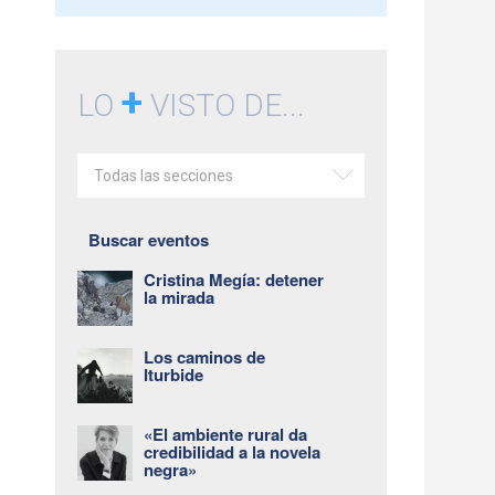
+
LO
VISTO DE...
Todas las secciones
Buscar eventos
Cristina Megía: detener
la mirada
Los caminos de
Iturbide
«El ambiente rural da
credibilidad a la novela
negra»