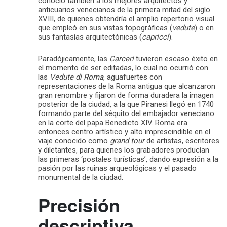
conoció también a los mejores arquitectos y
anticuarios venecianos de la primera mitad del siglo
XVIII, de quienes obtendría el amplio repertorio visual
que empleó en sus vistas topográficas (
vedute
) o en
sus fantasías arquitectónicas (
capricci
).
Paradójicamente, las
Carceri
tuvieron escaso éxito en
el momento de ser editadas, lo cual no ocurrió con
las
Vedute di Roma
, aguafuertes con
representaciones de la Roma antigua que alcanzaron
gran renombre y fijaron de forma duradera la imagen
posterior de la ciudad, a la que Piranesi llegó en 1740
formando parte del séquito del embajador veneciano
en la corte del papa Benedicto XIV. Roma era
entonces centro artístico y alto imprescindible en el
viaje conocido como
grand tour
de artistas, escritores
y diletantes, para quienes los grabadores producían
las primeras ‘postales turísticas’, dando expresión a la
pasión por las ruinas arqueológicas y el pasado
monumental de la ciudad.
Precisión
descriptiva