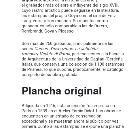
el
grabador
más célebre e influyente del siglo XVIII,
cuyo rastro artístico puede seguirse en la literatura,
las estampas del propio Goya o en el cine de Fritz
Lang, entre otros muchos. Su maestría como
grabador es sólo comparable a las de Durero,
Rembrandt, Goya y Picasso.
Son más de 250 grabados, principalmente de las
series
Carceri d’invenzione
,
Le antichità
romane
y
Vedute di Roma
, pertenecientes a la Escuela
de Arquitectura de la Universidad de Cagliari (Cerdeña,
Italia), que conserva una colección de 1.100 estampas
de Piranesi, lo que supone, prácticamente, el catálogo
completo de su obra grabada.
Plancha original
Adquirida en 1916, esta colección fue impresa en
París en 1839 en el Atelier Firmin Didot. Las obras se
encuentran en un estado de conservación
excepcional y se muestran ahora al público por vez
primera. Junto a las estampas se expone una plancha