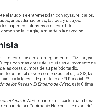
te el Mudo, se entremezclan con joyas, relicarios,
ados, encuadernaciones, tapices y dibujos,
los aspectos intrínsecos de este hito
 como son la liturgia, la muerte o la devoción.
nista
 la muestra se dedica íntegramente a Tiziano, ya
e Europa con más obras del artista en el momento de
 de las obras cumbre de su período tardío,
sto como tal desde comienzos del siglo XIX, las
nadas a la Iglesia de prestado de El Escorial:
El
ón de los Reyes
y
El Entierro de Cristo
, esta última
 en el Arca de Noé
, monumental cartón para tapiz
 restaurado por Patrimonio Nacional, se expondrá