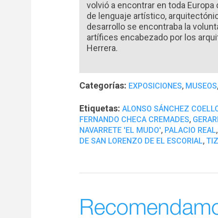
volvió a encontrar en toda Europa d
de lenguaje artístico, arquitectóni
desarrollo se encontraba la volun
artífices encabezado por los arqu
Herrera.
Categorías:
,
EXPOSICIONES
MUSEOS
Etiquetas:
ALONSO SÁNCHEZ COELL
,
FERNANDO CHECA CREMADES
GERAR
,
NAVARRETE 'EL MUDO'
PALACIO REAL
,
DE SAN LORENZO DE EL ESCORIAL
TI
Recomendam