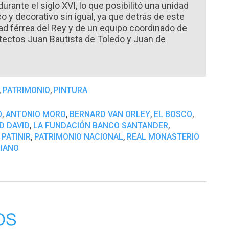
urante el siglo XVI, lo que posibilitó una unidad
co y decorativo sin igual, ya que detrás de este
tad férrea del Rey y de un equipo coordinado de
itectos Juan Bautista de Toledo y Juan de
,
,
PATRIMONIO
PINTURA
,
,
,
,
O
ANTONIO MORO
BERNARD VAN ORLEY
EL BOSCO
,
,
D DAVID
LA FUNDACIÓN BANCO SANTANDER
,
,
,
PATINIR
PATRIMONIO NACIONAL
REAL MONASTERIO
ZIANO
os