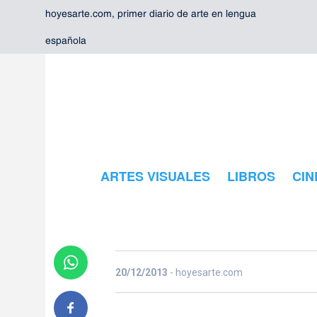
hoyesarte.com, primer diario de arte en lengua
española
De El Bosco a
ARTES VISUALES
LIBROS
CIN
y maravilla e
20/12/2013
- hoyesarte.com