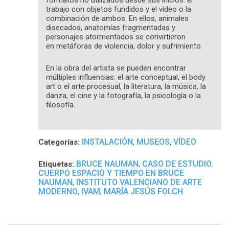
formatos no utilizados desde sus inicios: el
trabajo con objetos fundidos y el vídeo o la
combinación de ambos. En ellos, animales
disecados, anatomías fragmentadas y
personajes atormentados se convirtieron
en metáforas de violencia, dolor y sufrimiento.
En la obra del artista se pueden encontrar
múltiples influencias: el arte conceptual, el body
art o el arte procesual, la literatura, la música, la
danza, el cine y la fotografía, la psicología o la
filosofía.
INSTALACIÓN
MUSEOS
VÍDEO
Categorías:
,
,
BRUCE NAUMAN
CASO DE ESTUDIO.
Etiquetas:
,
CUERPO ESPACIO Y TIEMPO EN BRUCE
NAUMAN
INSTITUTO VALENCIANO DE ARTE
,
MODERNO
IVAM
MARÍA JESÚS FOLCH
,
,