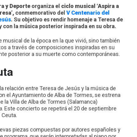
ra y Deporte
organiza el
ciclo musical ‘Aspira a
resa’,
conmemorativo del
V Centenario del
esús
. Su objetivo es rendir homenaje a Teresa de
 con la música posterior inspirada en su obra.
e musical de la época en la que vivió, sino también
xtos a través de composiciones inspiradas en su
ente posterior a su muerte como contemporáneas.
uta
la relación entre Teresa de Jesús y la música de
con el Ayuntamiento de Alba de Tormes, se estrena
 de la Villa de Alba de Tormes (Salamanca)
a
. Este concierto se repetirá el 20 de septiembre
e Ceuta.
nuevas piezas compuestas por autores españoles y
 programa, que serán interpretadas al piano por