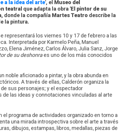
e a la idea del arte
', el
Museo del
n teatral
que adapta la obra '
El pintor de su
a
, donde la compañía
Martes Teatro
describe la
e la pintura.
e representará los viernes 10 y 17 de febrero a las
teca. Interpretada por Karmelo Peña, Manuel
zo, Elena Jiménez, Carlos Álvaro, Julia Sanz, Jorge
ntor de su deshonra
es uno de los más conocidos
n noble aficionado a pintar, y la obra abunda en
tóricos. A través de ellas, Calderón organiza la
r de sus personajes; y el espectador
e las ideas y connotaciones vinculadas al arte
 el programa de actividades organizado en torno a
enta una mirada introspectiva sobre el arte a través
ras, dibujos, estampas, libros, medallas, piezas de