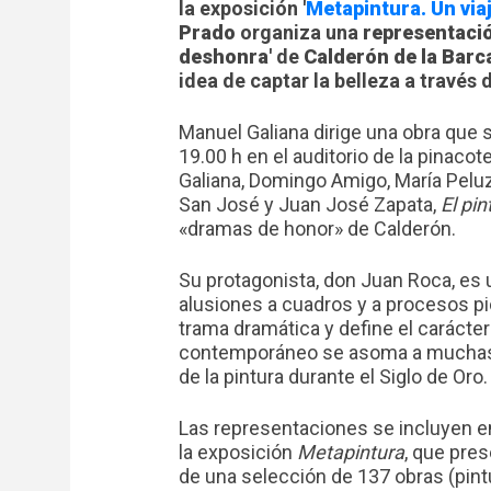
la exposición '
Metapintura. Un viaj
Prado
organiza una
representació
deshonra
' de
Calderón de la Barc
idea de captar la belleza a través d
Manuel Galiana dirige una obra que s
19.00 h en el auditorio de la pinaco
Galiana, Domingo Amigo, María Peluz
San José y Juan José Zapata,
El pi
«dramas de honor» de Calderón.
Su protagonista, don Juan Roca, es u
alusiones a cuadros y a procesos pic
trama dramática y define el carácte
contemporáneo se asoma a muchas d
de la pintura durante el Siglo de Oro.
Las representaciones se incluyen en
la exposición
Metapintura
, que pres
de una selección de 137 obras (pintu