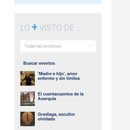
+
LO
VISTO DE...
Todas las secciones
Buscar eventos
‘Madre e hijo’, amor
enfermo y sin límites
El cuentacuentos de la
Axarquía
Grediaga, escultor
olvidado