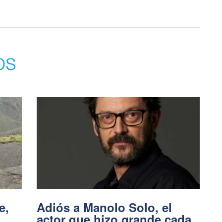
os
e,
Adiós a Manolo Solo, el
actor que hizo grande cada