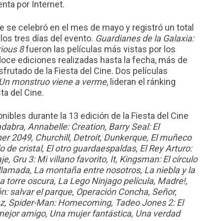
nta por Internet.
ine se celebró en el mes de mayo y registró un total
os tres días del evento.
Guardianes de la Galaxia:
ious 8
fueron las películas más vistas por los
doce ediciones realizadas hasta la fecha, más de
rutado de la Fiesta del Cine. Dos películas
Un monstruo viene a verme
, lideran el ránking
ta del Cine.
nibles durante la 13 edición de la Fiesta del Cine
dabra, Annabelle: Creation, Barry Seal: El
ner 2049, Churchill, Detroit, Dunkerque, El muñeco
llo de cristal, El otro guardaespaldas, El Rey Arturo:
e, Gru 3: Mi villano favorito, It, Kingsman: El círculo
 llamada, La montaña entre nosotros, La niebla y la
La torre oscura, La Lego Ninjago película, Madre!,
n: salvar el parque, Operación Concha, Señor,
ez, Spider-Man: Homecoming, Tadeo Jones 2: El
mejor amigo, Una mujer fantástica, Una verdad