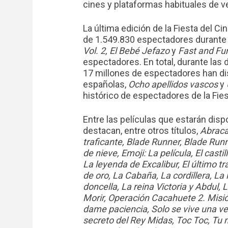
cines y plataformas habituales de ve
La última edición de la Fiesta del C
de 1.549.830 espectadores durante l
Vol. 2, El Bebé Jefazo
y
Fast and Fur
espectadores. En total, durante las 
17 millones de espectadores han disf
españolas,
Ocho apellidos vascos
y
histórico de espectadores de la Fies
Entre las películas que estarán dispo
destacan, entre otros títulos,
Abraca
traficante, Blade Runner, Blade Run
de nieve, Emoji: La película, El casti
La leyenda de Excalibur, El último traj
de oro, La Cabaña, La cordillera, La
doncella, La reina Victoria y Abdul, 
Morir, Operación Cacahuete 2. Misió
dame paciencia, Solo se vive una v
secreto del Rey Midas, Toc Toc, Tu 