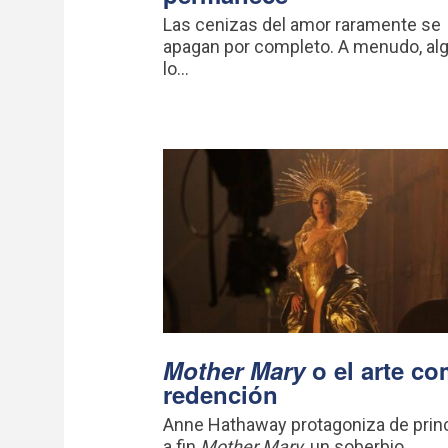
Las cenizas del amor raramente se
apagan por completo. A menudo, al
lo...
Mother Mary
o el arte c
redención
Anne Hathaway protagoniza de princ
a fin
Mother Mary
, un soberbio