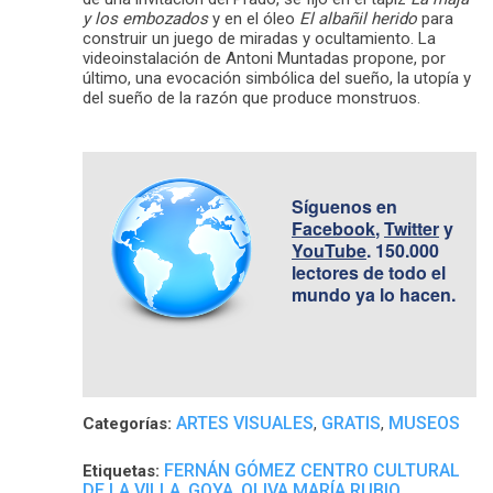
y los embozados
y en el óleo
El albañil herido
para
construir un juego de miradas y ocultamiento. La
videoinstalación de Antoni Muntadas propone, por
último, una evocación simbólica del sueño, la utopía y
del sueño de la razón que produce monstruos.
Síguenos en
Facebook
,
Twitter
y
YouTube
. 150.000
lectores de todo el
mundo ya lo hacen.
ARTES VISUALES
GRATIS
MUSEOS
Categorías:
,
,
FERNÁN GÓMEZ CENTRO CULTURAL
Etiquetas:
DE LA VILLA
GOYA
OLIVA MARÍA RUBIO
,
,
,