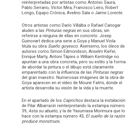
reinterpretadas por artistas como Antonio Saura,
Pablo Serrano, Víctor Mira, Francisco Leiro, Robert
Longo, Equipo Crónica, Avelino Sala o Jaime Lorente.
Otros artistas como Darío Villalba o Rafael Canogar
aluden a las
Pinturas negras
en sus obras, sin
referirse a ninguna de ellas en concreto. Josep
Guinovart dedica una serie a Goya y Manuel Viola
titula su obra
Sueño goyesco
. Asimismo, los óleos de
autores como Simon Edmondson, Anselm Kiefer,
Enrique Marty, Antoni Tàpies o William Kentridge no
apuntan a una obra concreta, pero su estilo y la forma
de abordar la pintura o el dibujo está claramente
emparentado con la influencia de las
Pinturas negras
del gran maestro. Numerosas imágenes de la obra de
Goya aparecen en el vídeo de Mounir Fatmi, donde el
artista desarrolla su visión de la vida y la muerte.
En el apartado de los
Caprichos
destaca la instalación
de Pilar Albarracín reinterpretando la estampa número
39,
Asta su abuelo
, y la de Yasumasa Morimura que lo
hace con la estampa número 43,
El sueño de la razón
produce monstruo
s.