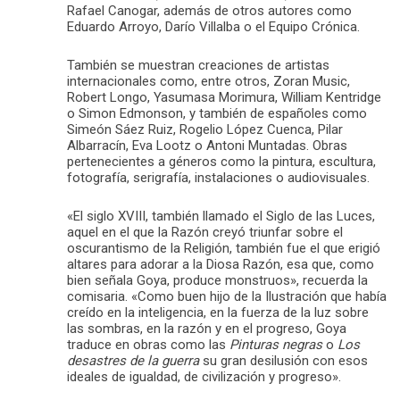
Rafael Canogar, además de otros autores como
Eduardo Arroyo, Darío Villalba o el Equipo Crónica.
También se muestran creaciones de artistas
internacionales como, entre otros, Zoran Music,
Robert Longo, Yasumasa Morimura, William Kentridge
o Simon Edmonson, y también de españoles como
Simeón Sáez Ruiz, Rogelio López Cuenca, Pilar
Albarracín, Eva Lootz o Antoni Muntadas. Obras
pertenecientes a géneros como la pintura, escultura,
fotografía, serigrafía, instalaciones o audiovisuales.
«El siglo XVIII, también llamado el Siglo de las Luces,
aquel en el que la Razón creyó triunfar sobre el
oscurantismo de la Religión, también fue el que erigió
altares para adorar a la Diosa Razón, esa que, como
bien señala Goya, produce monstruos», recuerda la
comisaria. «Como buen hijo de la Ilustración que había
creído en la inteligencia, en la fuerza de la luz sobre
las sombras, en la razón y en el progreso, Goya
traduce en obras como las
Pinturas negras
o
Los
desastres de la guerra
su gran desilusión con esos
ideales de igualdad, de civilización y progreso».