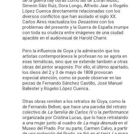
de la guerra
hay obras como las de Zoran Music,
Simeón Sáiz Ruiz, Dora Longo, Alfredo Jaar o Rogelio
López Cuenca directamente relacionadas con los
diversos conflictos que han asolado el siglo XX.
Carlos Aires reactualiza los
Desastres
con los
problemas del presente y la Guerra de España irrumpe
con toda su crudeza entre imágenes de una ciudad
apacible en el audiovisual de Harold Charre.
Pero la influencia de Goya y la admiración que los
artistas contemporáneos le profesan no se agota en
esas temáticas, sino que se extiende también a otras
obras del pintor aragonés. Por ello, el último apartado,
los óleos del 2 y 3 de mayo de 1808 provocan
especial atención, como se puede observar en las
piezas de Fernando Sánchez Castillo, José Manuel
Ballester y Rogelio López Cuenca.
Otras obras remiten a los retratos de Goya, como la
de Fernando Bellver, que hace una parodia del retrato
colectivo de
La familia de Carlos IV
o la
performance
organizada por Cristina Lucas, que lo hace retratando
a una mujer junto al cuadro de
La maja desnuda
en el
Museo del Prado. Por su parte, Carmen Calvo, a partir
de una invitación del Prado, se fijó en el tapiz
La maja