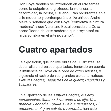
Con Goya también se introducen en el arte temas
como lo subjetivo, lo grotesco, la violencia, la
deformidad, la locura, el sueño…, tan recurrentes en el
arte moderno y contemporáneo. De ahí que André
Malraux señalará que con Goya “comienza la pintura
moderna” y que Valeriano Bozal considere a Goya
como “icono del arte moderno que proyectará su
larga sombra en el arte posterior”.
Cuatro apartados
La exposición, que incluye obras de 58 artistas, se
desarrolla en diversos apartados, teniendo en cuenta
la influencia de Goya en la obra de otros artistas, y
siguiendo el rastro de sus grandes ciclos temáticos:
Pinturas negras
;
Desastres de la guerra
;
Caprichos
y
Disparates
.
En el apartado de las
Pinturas negras
, el
Perro
semihundido,
Saturno devorando a un hijo
,
Una
manola: Leocadia Zorrilla
,
Duelo a garrotazos
,
El
aquelarre o el gran cabrón o Asmodea
han sido