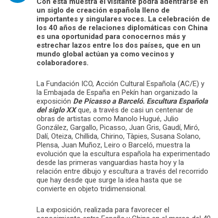
Con esta muestra el visitante podrá adentrarse en
un siglo de creación española lleno de
importantes y singulares voces. La celebración de
los 40 años de relaciones diplomáticas con China
es una oportunidad para conocernos más y
estrechar lazos entre los dos países, que en un
mundo global actúan ya como vecinos y
colaboradores.
La Fundación ICO, Acción Cultural Española (AC/E) y
la Embajada de España en Pekín han organizado la
exposición
De Picasso a Barceló. Escultura Española
del siglo XX
que, a través de casi un centenar de
obras de artistas como Manolo Hugué, Julio
González, Gargallo, Picasso, Juan Gris, Gaudí, Miró,
Dalí, Oteiza, Chillida, Chirino, Tàpies, Susana Solano,
Plensa, Juan Muñoz, Leiro o Barceló, muestra la
evolución que la escultura española ha experimentado
desde las primeras vanguardias hasta hoy y la
relación entre dibujo y escultura a través del recorrido
que hay desde que surge la idea hasta que se
convierte en objeto tridimensional.
La exposición, realizada para favorecer el