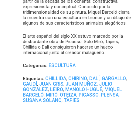
partir de la década de los ochenta: constructiva,
expresionista y conceptual. Conocido por la
tridimensionalidad de su pintura, Miquel Barceló cierra
la muestra con una escultura en bronce y un dibujo de
algunos de sus característicos animales alegóricos.
El arte español del siglo XX estuvo marcado por la
desbordante obra de Picasso. Solo Miró, Tápies,
Chillida o Dalí consiguieron hacerse un hueco
internacional junto al creador malagueño.
ESCULTURA
Categorías:
CHILLIDA
CHIRINO
DALÍ
GARGALLO
Etiquetas:
,
,
,
,
GAUDÍ
JUAN GRIS
JUAN MUÑOZ
JULIO
,
,
,
GONZÁLEZ
LEIRO
MANOLO HUGUÉ
MIQUEL
,
,
,
BARCELÓ
MIRÓ
OTEIZA
PICASSO
PLENSA
,
,
,
,
,
SUSANA SOLANO
TÀPIES
,