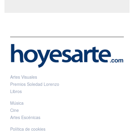
Artes Visuales
Premios Soledad Lorenzo
Libros
Música
Cine
Artes Escénicas
Política de cookies