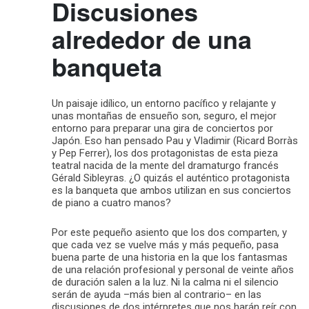
Discusiones
alrededor de una
banqueta
Un paisaje idílico, un entorno pacífico y relajante y
unas montañas de ensueño son, seguro, el mejor
entorno para preparar una gira de conciertos por
Japón. Eso han pensado Pau y Vladimir (Ricard Borràs
y Pep Ferrer), los dos protagonistas de esta pieza
teatral nacida de la mente del dramaturgo francés
Gérald Sibleyras. ¿O quizás el auténtico protagonista
es la banqueta que ambos utilizan en sus conciertos
de piano a cuatro manos?
Por este pequeño asiento que los dos comparten, y
que cada vez se vuelve más y más pequeño, pasa
buena parte de una historia en la que los fantasmas
de una relación profesional y personal de veinte años
de duración salen a la luz. Ni la calma ni el silencio
serán de ayuda –más bien al contrario– en las
discusiones de dos intérpretes que nos harán reír con