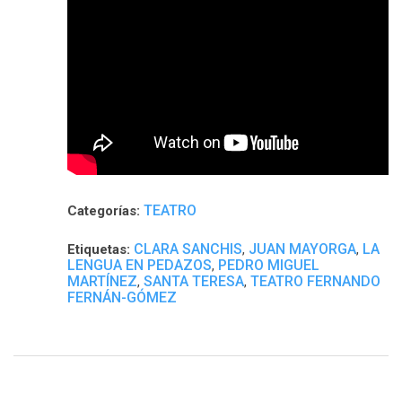
TEATRO
Categorías:
CLARA SANCHIS
JUAN MAYORGA
LA
Etiquetas:
,
,
LENGUA EN PEDAZOS
PEDRO MIGUEL
,
MARTÍNEZ
SANTA TERESA
TEATRO FERNANDO
,
,
FERNÁN-GÓMEZ