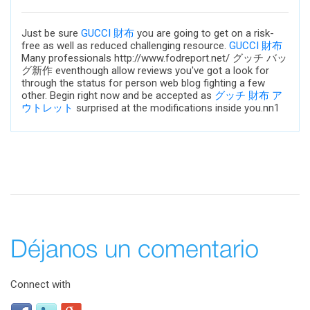
Just be sure
GUCCI 財布
you are going to get on a risk-
free as well as reduced challenging resource.
GUCCI 財布
Many professionals http://www.fodreport.net/ グッチ バッ
グ新作 eventhough allow reviews you've got a look for
through the status for person web blog fighting a few
other. Begin right now and be accepted as
グッチ 財布 ア
ウトレット
surprised at the modifications inside you.nn1
Déjanos un comentario
Connect with