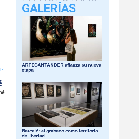
GALERÍAS
u
ARTESANTANDER afianza su nueva
17
etapa
é
iné
Barceló: el grabado como territorio
de libertad