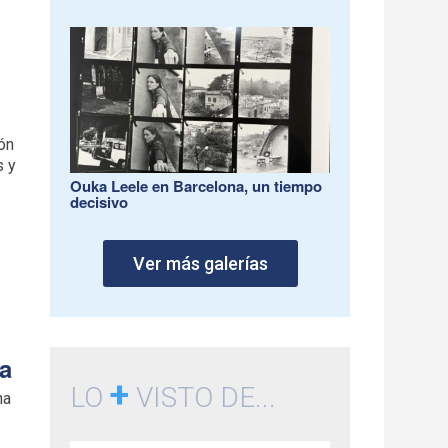
e
s
ón
s y
Ouka Leele en Barcelona, un tiempo
decisivo
Ver más galerías
a
+
LO
VISTO DE...
na