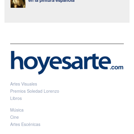
Artes Visuales
Premios Soledad Lorenzo
Libros
Música
Cine
Artes Escénicas