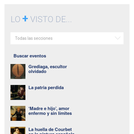
+
LO
VISTO DE...
Todas las secciones
Buscar eventos
Grediaga, escultor
olvidado
La patria perdida
‘Madre e hijo’, amor
enfermo y sin límites
La huella de Courbet
en la pintura española