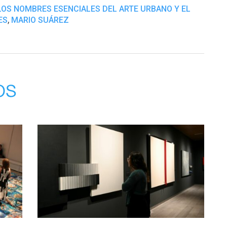
LOS NOMBRES ESENCIALES DEL ARTE URBANO Y EL
,
ES
MARIO SUÁREZ
os