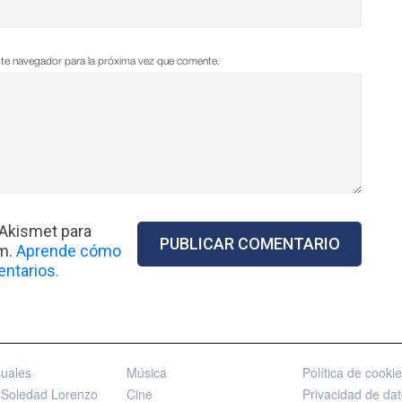
ste navegador para la próxima vez que comente.
 Akismet para
am.
Aprende cómo
ntarios.
suales
Música
Política de cooki
 Soledad Lorenzo
Cine
Privacidad de da