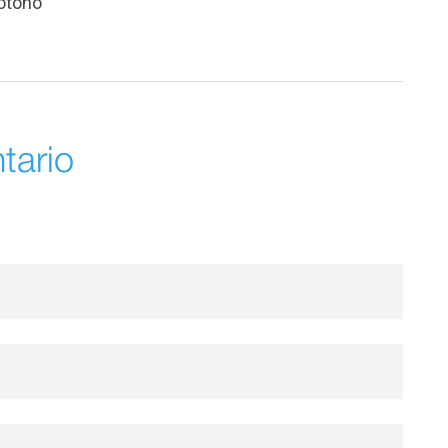
 otoño
tario