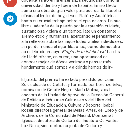
docente, tanto en la enseñanza secundaria como la
universidad, dentro y fuera de España, Emilio Lledó
suma una obra de gran valor para acercar la filosofía
clásica al lector de hoy, desde Platón y Aristóteles
hasta su crucial trabajo sobre el epicureísmo. En sus
libros, además de la pasión por la expresión cuidada,
sustanciosa y clara a un tiempo, late un constante
aliento ético y humanista, acercando el pensamiento
a la reflexión sobre las inquietudes vitales individuales,
sin perder nunca el rigor filosófico, como demuestra
su celebrado ensayo
Elogio de la infelicidad
. La obra
de Lledó ofrece, en suma, una oportunidad de
conocer mejor de dónde venimos y pensar más
hondamente qué somos y a dónde hemos de ir».
El jurado del premio ha estado presidido por Juan
Soler, alcalde de Getafe; y formado por Lorenzo Silva,
comisario de Getafe Negro; María Molina, vocal
asesora de la Unidad de Apoyo de la Dirección General
de Política e Industrias Culturales y del Libro del
Ministerio de Educación, Cultura y Deporte; Isabel
Rosell, directora general de Bellas Artes, del Libro y de
Archivos de la Comunidad de Madrid; Montserrat
Iglesias, directora de Cultura del Instituto Cervantes;
Luz Neira, vicerrectora adjunta de Cultura y