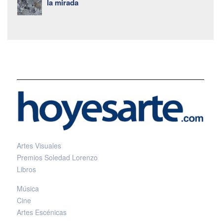
la mirada
Artes Visuales
Premios Soledad Lorenzo
Libros
Música
Cine
Artes Escénicas