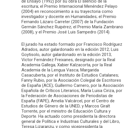
de Ensayo (1992) por su obra El silencio de la
escritura; el Premio Internacional Menéndez Pelayo
(2004) en reconocimiento a su trayectoria como
investigador y docente en Humanidades; el Premio
Fernando Lázaro Carreter (2007) de la Fundación
Germán Sánchez Ruipérez; el Premio María Zambrano
(2008), y el Premio José Luis Sampedro (2014).
El jurado ha estado formado por Francisco Rodríguez
Adrados, autor galardonado en la edición 2012; Luis
Goytisolo, autor galardonado en la edición 2013;
Victor Fernández Freixanes, designado por la Real
Academia Gallega; Xabier Kalzacorta, por la Real
Academia de la Lengua Vasca; Margarida
Casacuberta, por el Instituto de Estudios Catalanes;
Fanny Rubio, por la Asociación Colegial de Escritores
de España (ACE); Guillermo Carnero, por la Asociación
Española de Críticos Literarios; María Luisa Ciriza, por
la Federación de Asociaciones de Periodistas de
España (FAPE); Amelia Valcárcel, por el Centro de
Estudios de Género de la UNED; y Marcos Giralt
Torrente, por el ministro de Educación Cultura y
Deporte. Ha actuado como presidenta la directora
general de Política e Industrias Culturales y del Libro,
Teresa Lizaranzu, y como vicepresidenta la