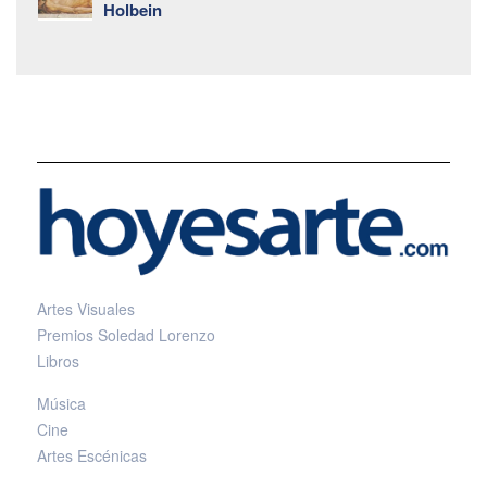
Holbein
Artes Visuales
Premios Soledad Lorenzo
Libros
Música
Cine
Artes Escénicas