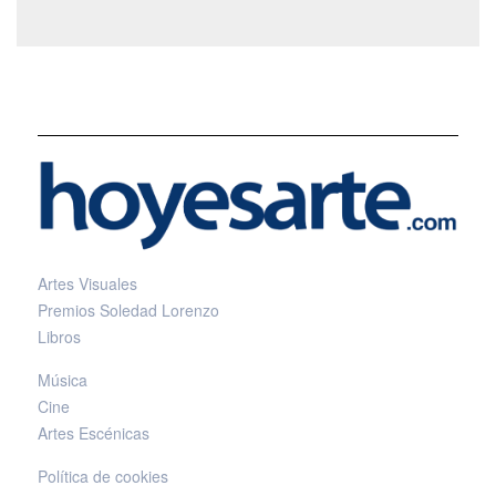
Artes Visuales
Premios Soledad Lorenzo
Libros
Música
Cine
Artes Escénicas
Política de cookies