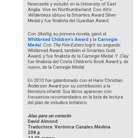
Newcastle y estudió en la University of East
Anglia. Vive en Northumberland. Con
Kit’s
Wilderness
obtuvo la Smarties Award Silver
Medal y fue finalista del Guardian Award.
Con
Skellig,
su primera novela, ganó el
Whitbread Children’s Award
y la
Carnegie
Medal
. Con
The Fire-Eaters
logró su segundo
Whitbread Award, también el Smarties Gold
Award, y fue finalista de la Carnegie Medal. Y
Clay
fue finalista del Costa Children’s Book Award y, de
nuevo, de la Carnegie Medal.
En 2010 fue galardonado con el Hans Christian
Andersen Award por su contribución a la
literatura infantil. Sus libros aparecen con
frecuencia recomendados en la lista de lectura
del plan de estudios británico.
Alas para un corazón
David Almond
Traductora: Verónica Canales Medina
208 p
13,95 euros