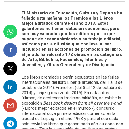
El
Ministerio
de Educación,
Cultura
y Deporte ha
fallado esta mañana los
Premios a los Libros
Mejor Editados
durante el año 2013. Estos
galardones no tienen dotación económica, pero
son muy valorados por los editores por lo que
supone de
reconocimiento
a su trabajo editorial,
así como por la
difusión
que conlleva, al ser
incluidos en las acciones de promoción del libro.
El jurado ha valorado
172 obras
en las categorías
de Arte, Bibliofilia, Facsímiles, Infantiles y
Juveniles, y Obras Generales y de Divulgación.
Los libros premiados serán expuestos en las ferias
internacionales del libro Liber (Barcelona, del 1 al 3 de
octubre de 2014), Fráncfort (del 8 al 12 de octubre de
2014) y Leipzig (marzo de 2015). En estas dos
últimas, de centenaria tradición bibliófila, se exhibe la
exposición
Best book design from all over the world
(«Libros mejor editados en el mundo»), concurso
internacional cuya primera edición comenzó en la
ciudad de Leipzig en el año 1963 y para el que cada
país envía los libros que ganan cada año su concurso
nacional. Tras la exposición de los libros en ambas