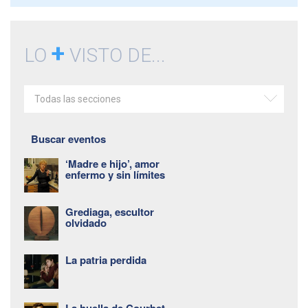
+
LO
VISTO DE...
Todas las secciones
Buscar eventos
‘Madre e hijo’, amor
enfermo y sin límites
Grediaga, escultor
olvidado
La patria perdida
La huella de Courbet