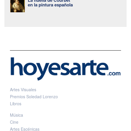
en la pintura española
Artes Visuales
Premios Soledad Lorenzo
Libros
Música
Cine
Artes Escénicas