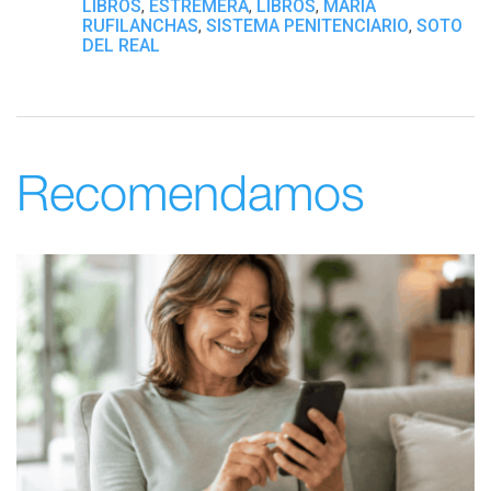
LIBROS
ESTREMERA
LIBROS
MARÍA
,
,
,
RUFILANCHAS
SISTEMA PENITENCIARIO
SOTO
,
,
DEL REAL
Recomendamos