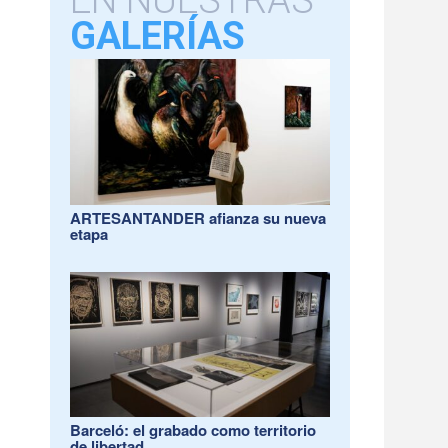
EN NUESTRAS
GALERÍAS
ARTESANTANDER afianza su nueva
etapa
Barceló: el grabado como territorio
de libertad