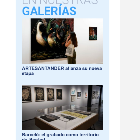
EN NUESTRAS
GALERÍAS
ARTESANTANDER afianza su nueva
etapa
Barceló: el grabado como territorio
de libertad