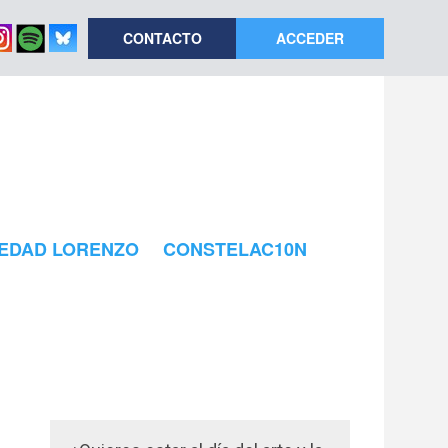
CONTACTO
ACCEDER
EDAD LORENZO
CONSTELAC10N
rada en el arte contemporáneo español: de las 74 galerías
as portuguesas- y seis iberoamericanas. Art Madrid se
30 nuevas galerías, que acuden por primera vez a la feria