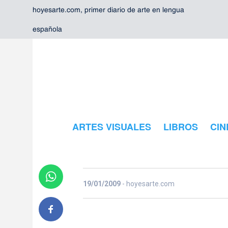
hoyesarte.com, primer diario de arte en lengua
española
Art Madrid, a
ARTES VISUALES
LIBROS
CIN
contemporán
La cuarta edición de Art Madrid, que se celebrará del 12 al 1
19/01/2009
- hoyesarte.com
participantes en la feria, 61 serán nacionales. Junto a estas,
consolida, así, como la segunda feria de arte contemporáneo
madrileña.