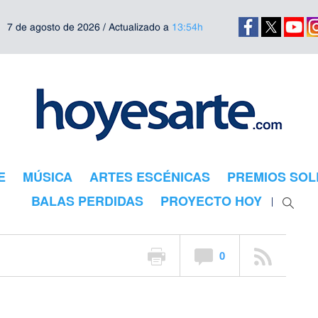
7 de agosto de 2026 / Actualizado a
13:54h
rte
E
MÚSICA
ARTES ESCÉNICAS
PREMIOS SOL
eo español
BALAS PERDIDAS
PROYECTO HOY
6 de febrero en el Pabellón de Cristal de la Casa de Campo, seguirá cent
0
 participarán otras 13 galerías extranjeras, siete europeas -cinco de ell
 de España por el número de galerías participantes. Además, acogerá a 