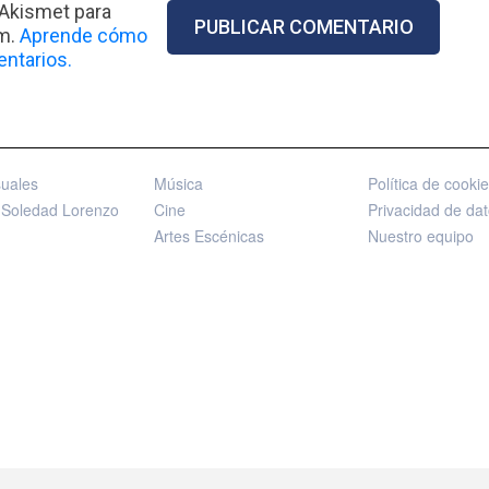
 Akismet para
am.
Aprende cómo
ntarios.
suales
Música
Política de cooki
 Soledad Lorenzo
Cine
Privacidad de da
Artes Escénicas
Nuestro equipo