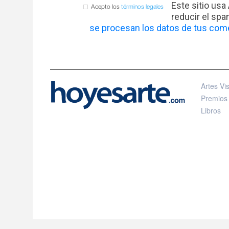
Este sitio usa
Acepto los
términos legales
reducir el sp
se procesan los datos de tus come
Artes Vi
Premios
Libros