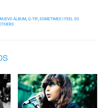
,
,
NUEVO ÁLBUM
Q-TIP
SOMETIMES I FEEL SO
ROTHERS
os