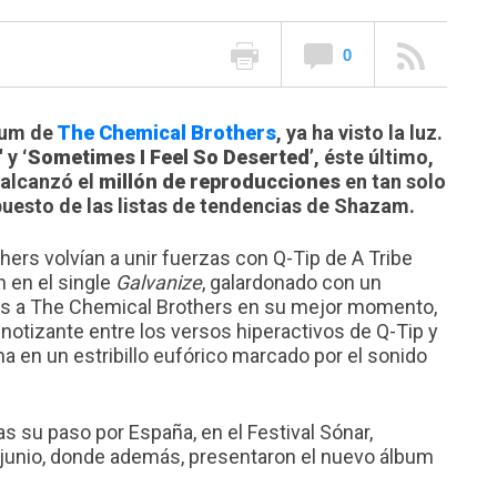
0
bum de
The Chemical Brothers
, ya ha visto la luz.
'
y
‘Sometimes I Feel So Deserted’
, éste último,
 alcanzó el
millón de reproducciones
en tan solo
 puesto de las listas de tendencias de Shazam.
hers volvían a unir fuerzas con Q-Tip de A Tribe
n en el single
Galvanize
, galardonado con un
s a The Chemical Brothers en su mejor momento,
otizante entre los versos hiperactivos de Q-Tip y
a en un estribillo eufórico marcado por el sonido
s su paso por España, en el Festival Sónar,
e junio, donde además, presentaron el nuevo álbum