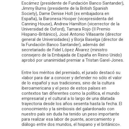
Escámez (presidente de Fundación Banco Santander),
Jimmy Burns (presidente de la British Spanish
Society), Dame Denise Holt (ex embajadora en
España), la Baronesa Hooper (vicepresidenta del
Canning House), Andrew Hamilton (vicerrector de la
Universidad de Oxford), Tamara Rojo (II Premio
Hispano-Británico), José Antonio Villasante (director
general de Universidades) y Borja Baselga (director de
la Fundación Banco Santander), además del
secretariado de Fidel López Álvarez (ministro
consejero de la Embajada de España en Reino Unido)
aprobó por unanimidad premiar a Tristan Garel-Jones.
Entre los méritos del premiado, el jurado destacó su
«labor para dar a conocer y defender no sólo el valor
de lo español y sus tradiciones, sino de la cultura
iberoamericana y el peso de estos países en
contextos tan diferentes como la política, el mundo
empresarial y el cultural a lo largo de una dilatada
trayectoria desde los años sesenta hasta la fecha. El
conocimiento y la simbiosis del galardonado con
nuestro país sin duda ha tenido un peso importante
para realizar esa labor de puente, acercamiento y
diálogo entre dos mundos, el hispano y el británico».