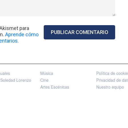
 Akismet para
am.
Aprende cómo
ntarios.
suales
Música
Política de cooki
 Soledad Lorenzo
Cine
Privacidad de da
Artes Escénicas
Nuestro equipo