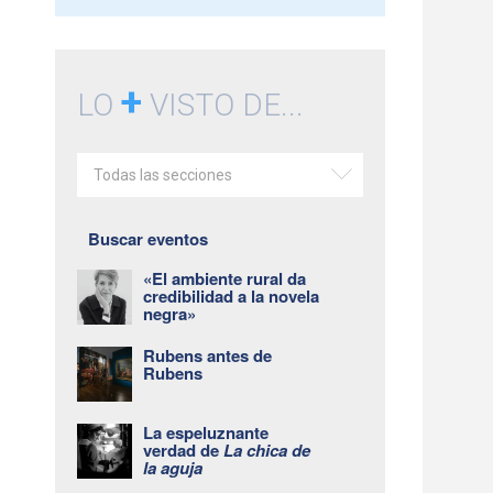
+
LO
VISTO DE...
Todas las secciones
Buscar eventos
«El ambiente rural da
credibilidad a la novela
negra»
Rubens antes de
Rubens
La espeluznante
verdad de
La chica de
la aguja