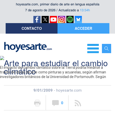
hoyesarte.com, primer diario de arte en lengua española
7 de agosto de 2026 / Actualizado a
13:54h
CONTACTO
ACCEDER
Arte para estudiar el cambio
climático
El impacto del cambio climático sobre la Tierra podría medirse a
través de obras de arte como pinturas y acuarelas, según afirman
investigadores británicos de la Universidad de Portsmouth. Según
estos, los ingenieros y las autoridades costeras podrían valerse de
obras de arte gráficas para valorar la amenaza que supone la subida
9/01/2009
- hoyesarte.com
del nivel del mar.
0