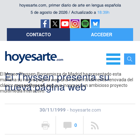
hoyesarte.com, primer diario de arte en lengua española
5 de agosto de 2026 / Actualizado a
18:39h
CONTACTO
ACCEDER
El Thyssen presenta su
El Museo Thyssen-Bornemisza de Madrid ha presentado esta
mañana su nueva página
web
, una versión totalmente renovada del
nueva página web
clásico
museothyssen.org
que incorpora un ambicioso proyecto
multimedia interactivo.
30/11/1999
- hoyesarte.com
0