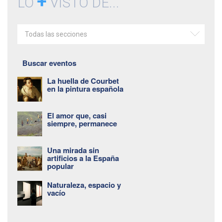
+
LO
VISTO DE...
Todas las secciones
Buscar eventos
La huella de Courbet
en la pintura española
El amor que, casi
siempre, permanece
Una mirada sin
artificios a la España
popular
Naturaleza, espacio y
vacío