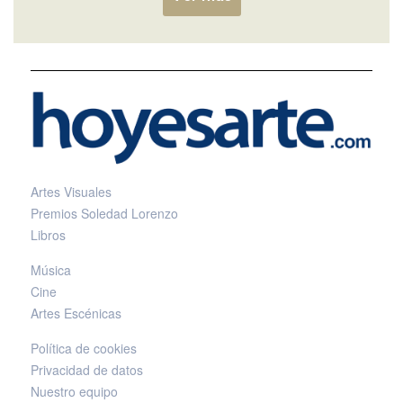
Artes Visuales
Premios Soledad Lorenzo
Libros
Música
Cine
Artes Escénicas
Política de cookies
Privacidad de datos
Nuestro equipo