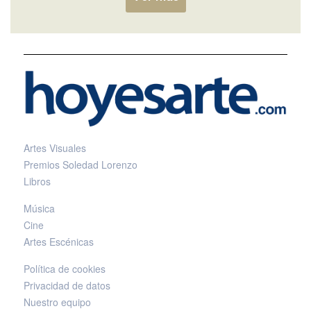
Artes Visuales
Premios Soledad Lorenzo
Libros
Música
Cine
Artes Escénicas
Política de cookies
Privacidad de datos
Nuestro equipo