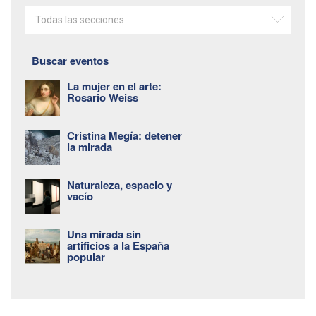
Todas las secciones
Buscar eventos
La mujer en el arte:
Rosario Weiss
Cristina Megía: detener
la mirada
Naturaleza, espacio y
vacío
Una mirada sin
artificios a la España
popular