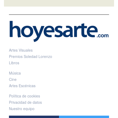
Artes Visuales
Premios Soledad Lorenzo
Libros
Música
Cine
Artes Escénicas
Política de cookies
Privacidad de datos
Nuestro equipo