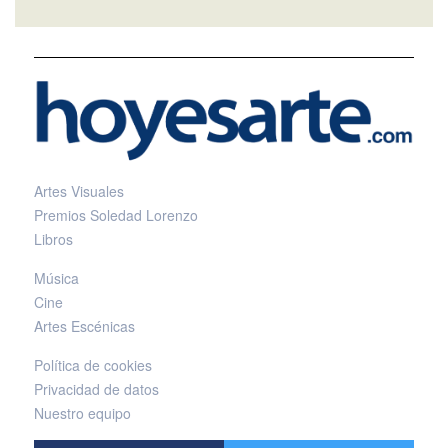
Artes Visuales
Premios Soledad Lorenzo
Libros
Música
Cine
Artes Escénicas
Política de cookies
Privacidad de datos
Nuestro equipo