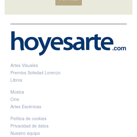
Artes Visuales
Premios Soledad Lorenzo
Libros
Música
Cine
Artes Escénicas
Política de cookies
Privacidad de datos
Nuestro equipo