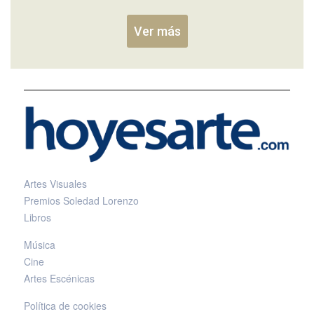
Ver más
Artes Visuales
Premios Soledad Lorenzo
Libros
Música
Cine
Artes Escénicas
Política de cookies