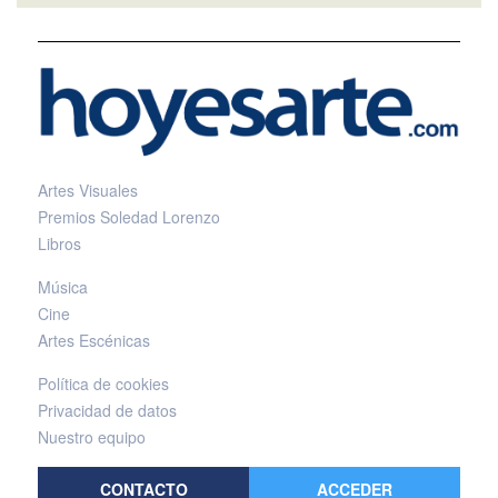
Artes Visuales
Premios Soledad Lorenzo
Libros
Música
Cine
Artes Escénicas
Política de cookies
Privacidad de datos
Nuestro equipo
CONTACTO
ACCEDER