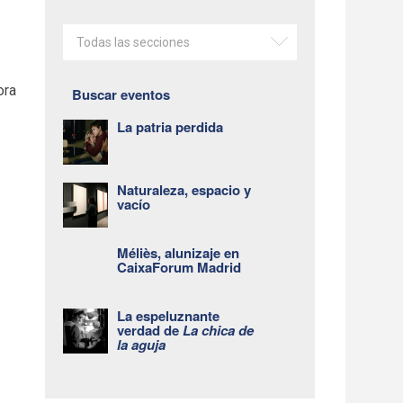
Todas las secciones
ora
Buscar eventos
La patria perdida
Naturaleza, espacio y
vacío
Méliès, alunizaje en
CaixaForum Madrid
La espeluznante
verdad de
La chica de
la aguja