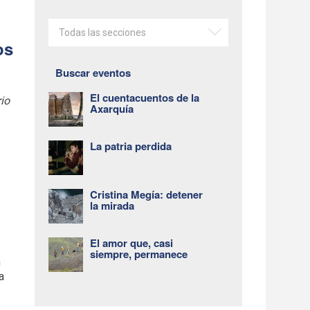
Todas las secciones
os
Buscar eventos
El cuentacuentos de la
rio
Axarquía
La patria perdida
Cristina Megía: detener
la mirada
El amor que, casi
siempre, permanece
n
a