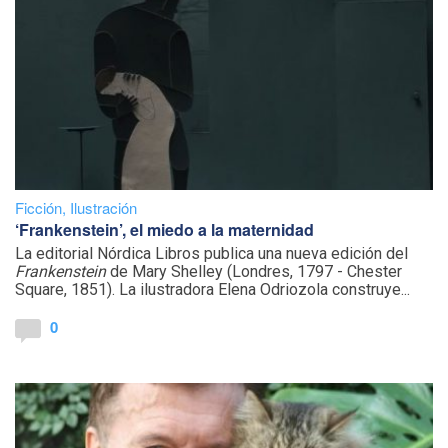
Ficción
,
Ilustración
‘Frankenstein’, el miedo a la maternidad
La editorial Nórdica Libros publica una nueva edición del
Frankenstein
de Mary Shelley (Londres, 1797 - Chester
Square, 1851). La ilustradora Elena Odriozola construye...
0