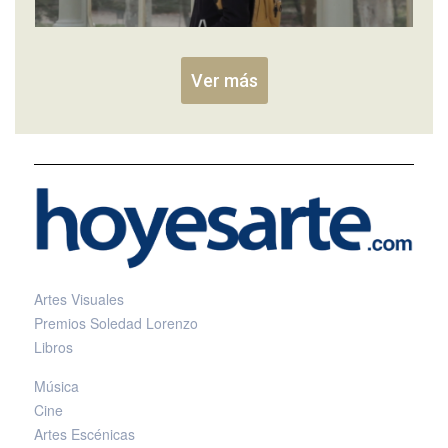
Ver más
Artes Visuales
Premios Soledad Lorenzo
Libros
Música
Cine
Artes Escénicas