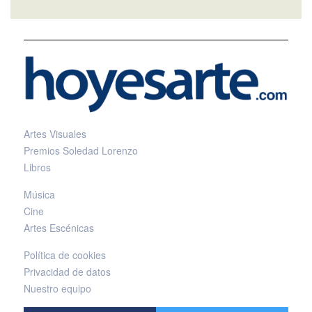
Artes Visuales
Premios Soledad Lorenzo
Libros
Música
Cine
Artes Escénicas
Política de cookies
Privacidad de datos
Nuestro equipo