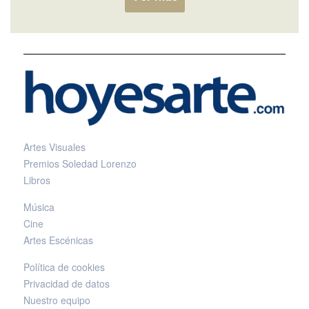
Artes Visuales
Premios Soledad Lorenzo
Libros
Música
Cine
Artes Escénicas
Política de cookies
Privacidad de datos
Nuestro equipo