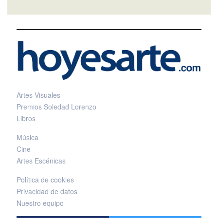
Artes Visuales
Premios Soledad Lorenzo
Libros
Música
Cine
Artes Escénicas
Política de cookies
Privacidad de datos
Nuestro equipo