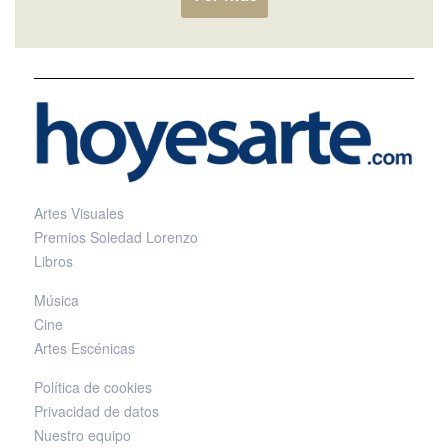
Artes Visuales
Premios Soledad Lorenzo
Libros
Música
Cine
Artes Escénicas
Política de cookies
Privacidad de datos
Nuestro equipo