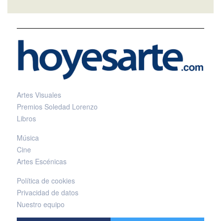
Artes Visuales
Premios Soledad Lorenzo
Libros
Música
Cine
Artes Escénicas
Política de cookies
Privacidad de datos
Nuestro equipo