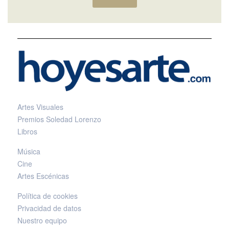
Artes Visuales
Premios Soledad Lorenzo
Libros
Música
Cine
Artes Escénicas
Política de cookies
Privacidad de datos
Nuestro equipo